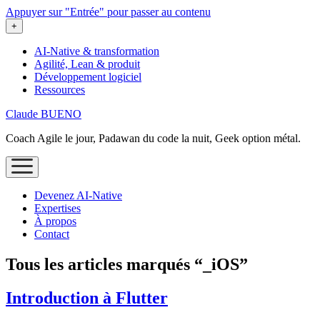
Appuyer sur "Entrée" pour passer au contenu
ouvrir
+
le
menu
AI-Native & transformation
Agilité, Lean & produit
Développement logiciel
Ressources
Claude BUENO
Coach Agile le jour, Padawan du code la nuit, Geek option métal.
ouvrir
le
menu
Devenez AI‑Native
Expertises
À propos
Contact
Tous les articles marqués “_iOS”
Introduction à Flutter