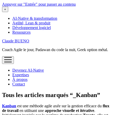
Appuyer sur "Entrée" pour passer au contenu
ouvrir
+
le
menu
AI-Native & transformation
Agilité, Lean & produit
Développement logiciel
Ressources
Claude BUENO
Coach Agile le jour, Padawan du code la nuit, Geek option métal.
ouvrir
le
menu
Devenez AI‑Native
Expertises
À propos
Contact
Tous les articles marqués “_Kanban”
Kanban
est une méthode agile axée sur la gestion efficace du
flux
de travail
en utilisant une
approche visuelle et itérative
.