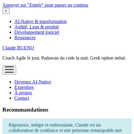
Appuyer sur "Entrée" pour passer au contenu
ouvrir
+
le
menu
AI-Native & transformation
Agilité, Lean & produit
Développement logiciel
Ressources
Claude BUENO
Coach Agile le jour, Padawan du code la nuit, Geek option métal.
ouvrir
le
menu
Devenez AI‑Native
Expertises
À propos
Contact
Recommandations
Rigoureux, intègre et enthousiaste, Claude est un
collaborateur de confiance et une personne remarquable tant