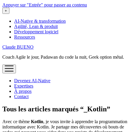
Appuyer sur "Entrée" pour passer au contenu
ouvrir
+
le
menu
AI-Native & transformation
Agilité, Lean & produit
Développement logiciel
Ressources
Claude BUENO
Coach Agile le jour, Padawan du code la nuit, Geek option métal.
ouvrir
le
menu
Devenez AI‑Native
Expertises
À propos
Contact
Tous les articles marqués “_Kotlin”
Avec ce thème
Kotlin
, je vous invite à apprendre la programmation
informatique avec Kotlin. Je partage mes découvertes où bouts de