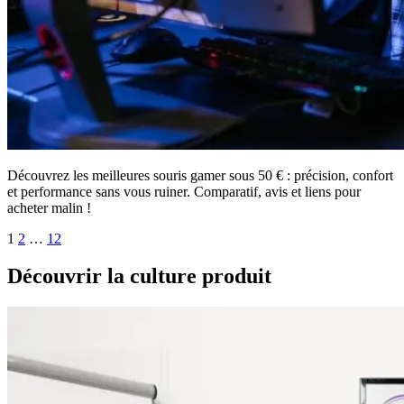
Découvrez les meilleures souris gamer sous 50 € : précision, confort
et performance sans vous ruiner. Comparatif, avis et liens pour
acheter malin !
Pagination
1
2
…
12
des
Découvrir la culture produit
publications