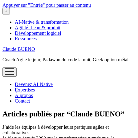
Appuyer sur "Entrée" pour passer au contenu
ouvrir
+
le
menu
AI-Native & transformation
Agilité, Lean & produit
Développement logiciel
Ressources
Claude BUENO
Coach Agile le jour, Padawan du code la nuit, Geek option métal.
ouvrir
le
menu
Devenez AI‑Native
Expertises
À propos
Contact
Articles publiés par “Claude BUENO”
J’aide les équipes à développer leurs pratiques agiles et
collaboratives.