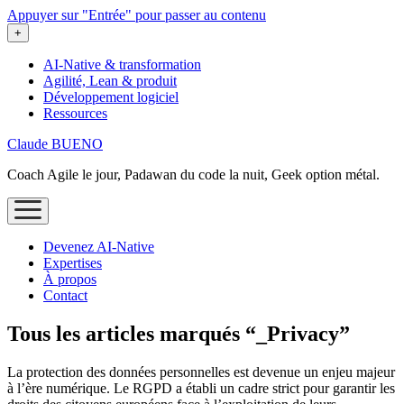
Appuyer sur "Entrée" pour passer au contenu
ouvrir
+
le
menu
AI-Native & transformation
Agilité, Lean & produit
Développement logiciel
Ressources
Claude BUENO
Coach Agile le jour, Padawan du code la nuit, Geek option métal.
ouvrir
le
menu
Devenez AI‑Native
Expertises
À propos
Contact
Tous les articles marqués “_Privacy”
La protection des données personnelles est devenue un enjeu majeur
à l’ère numérique. Le RGPD a établi un cadre strict pour garantir les