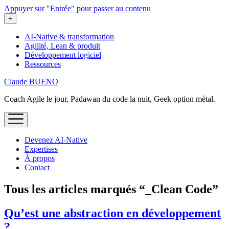
Appuyer sur "Entrée" pour passer au contenu
ouvrir
+
le
menu
AI-Native & transformation
Agilité, Lean & produit
Développement logiciel
Ressources
Claude BUENO
Coach Agile le jour, Padawan du code la nuit, Geek option métal.
ouvrir
le
menu
Devenez AI‑Native
Expertises
À propos
Contact
Tous les articles marqués “_Clean Code”
Qu’est une abstraction en développement
?