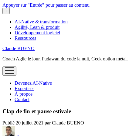
Appuyer sur "Entrée" pour passer au contenu
ouvrir
+
le
menu
AI-Native & transformation
Agilité, Lean & produit
Développement logiciel
Ressources
Claude BUENO
Coach Agile le jour, Padawan du code la nuit, Geek option métal.
ouvrir
le
menu
Devenez AI‑Native
Expertises
À propos
Contact
Clap de fin et pause estivale
Publié 20 juillet 2021 par Claude BUENO