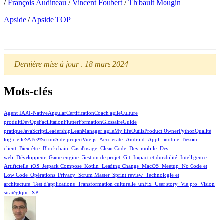
/
François Audineau
/
Vincent Foubert
/
Thibault Mougin
Apside
/
Apside TOP
Dernière mise à jour : 18 mars 2024
Mots-clés
Agent IA
AI-Native
Angular
Certification
Coach agile
Culture
produit
DevOps
Facilitation
Flutter
Formation
Glossaire
Guide
pratique
JavaScript
Leadership
Lean
Manager agile
My life
Outils
Product Owner
Python
Qualité
logicielle
SAFe®
Scrum
Side project
Vue.js
_Accelerate
_Android
_Appli. mobile
_Besoin
client
_Bien-être
_Blockchain
_Cas d'usage
_Clean Code
_Dev. mobile
_Dev.
web
_Développeur
_Game engine
_Gestion de projet
_Git
_Impact et durabilité
_Intelligence
Artificielle
_iOS
_Jetpack Compose
_Kotlin
_Leading Change
_MacOS
_Meetup
_No Code et
Low Code
_Opérations
_Privacy
_Scrum Master
_Sprint review
_Technologie et
architecture
_Test d'applications
_Transformation culturelle
_unFix
_User story
_Vie pro
_Vision
stratégique
_XP