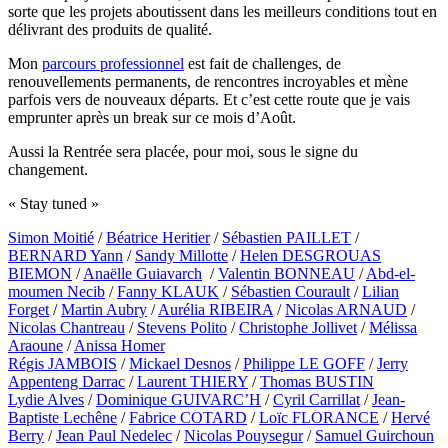
sorte que les projets aboutissent dans les meilleurs conditions tout en
délivrant des produits de qualité.
Mon
parcours professionnel
est fait de challenges, de
renouvellements permanents, de rencontres incroyables et mène
parfois vers de nouveaux départs. Et c’est cette route que je vais
emprunter après un break sur ce mois d’Août.
Aussi la Rentrée sera placée, pour moi, sous le signe du
changement.
« Stay tuned »
Simon Moitié
/
Béatrice Heritier
/
Sébastien PAILLET
/
BERNARD Yann
/
Sandy Millotte
/
Helen DESGROUAS
BIEMON
/
Anaëlle Guiavarch
/
Valentin BONNEAU
/
Abd-el-
moumen Necib
/
Fanny KLAUK
/
Sébastien Courault
/
Lilian
Forget
/
Martin Aubry
/
Aurélia RIBEIRA
/
Nicolas ARNAUD
/
Nicolas Chantreau
/
Stevens Polito
/
Christophe Jollivet
/
Mélissa
Araoune
/
Anissa Homer
Régis JAMBOIS
/
Mickael Desnos
/
Philippe LE GOFF
/
Jerry
Appenteng Darrac
/
Laurent THIERY
/
Thomas BUSTIN
Lydie Alves
/
Dominique GUIVARC’H
/
Cyril Carrillat
/
Jean-
Baptiste Lechêne
/
Fabrice COTARD
/
Loïc FLORANCE
/
Hervé
Berry
/
Jean Paul Nedelec
/
Nicolas Pouysegur
/
Samuel Guirchoun