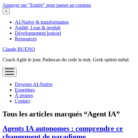
Appuyer sur "Entrée" pour passer au contenu
ouvrir
+
le
menu
AI-Native & transformation
Agilité, Lean & produit
Développement logiciel
Ressources
Claude BUENO
Coach Agile le jour, Padawan du code la nuit, Geek option métal.
ouvrir
le
menu
Devenez AI‑Native
Expertises
À propos
Contact
Tous les articles marqués “Agent IA”
Agents IA autonomes : comprendre ce
changement de paradigme