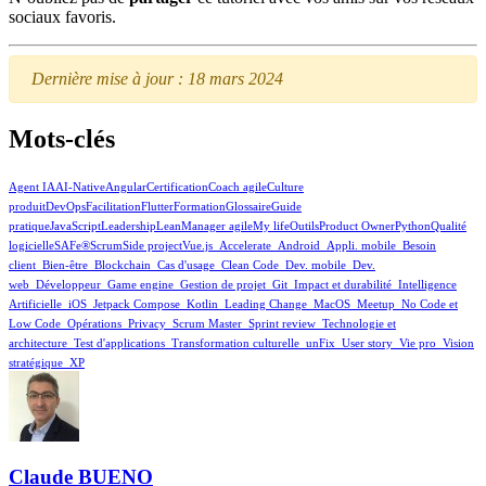
sociaux favoris.
Dernière mise à jour : 18 mars 2024
Mots-clés
Agent IA
AI-Native
Angular
Certification
Coach agile
Culture
produit
DevOps
Facilitation
Flutter
Formation
Glossaire
Guide
pratique
JavaScript
Leadership
Lean
Manager agile
My life
Outils
Product Owner
Python
Qualité
logicielle
SAFe®
Scrum
Side project
Vue.js
_Accelerate
_Android
_Appli. mobile
_Besoin
client
_Bien-être
_Blockchain
_Cas d'usage
_Clean Code
_Dev. mobile
_Dev.
web
_Développeur
_Game engine
_Gestion de projet
_Git
_Impact et durabilité
_Intelligence
Artificielle
_iOS
_Jetpack Compose
_Kotlin
_Leading Change
_MacOS
_Meetup
_No Code et
Low Code
_Opérations
_Privacy
_Scrum Master
_Sprint review
_Technologie et
architecture
_Test d'applications
_Transformation culturelle
_unFix
_User story
_Vie pro
_Vision
stratégique
_XP
Claude BUENO