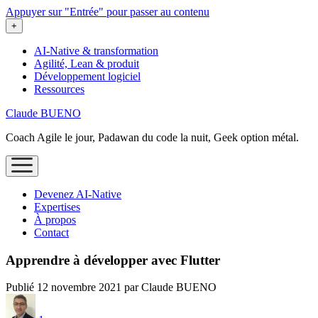
Appuyer sur "Entrée" pour passer au contenu
ouvrir
+
le
menu
AI-Native & transformation
Agilité, Lean & produit
Développement logiciel
Ressources
Claude BUENO
Coach Agile le jour, Padawan du code la nuit, Geek option métal.
ouvrir
le
menu
Devenez AI‑Native
Expertises
À propos
Contact
Apprendre à développer avec Flutter
Publié 12 novembre 2021 par Claude BUENO