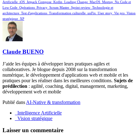
Artificielle
_iOS
_Jetpack Compose
_Kotlin
_Leading Change
_MacOS
_Meetup
_No Code et
Low Code
_Opérations
_Privacy
_Scrum Master
_Sprint review
_Technologie et
architecture
_Test d'applications
_Transformation culturelle
_unFix
_User story
_Vie pro
_Vision
stratégique
_XP
Claude BUENO
J’aide les équipes à développer leurs pratiques agiles et
collaboratives. Je blogue depuis 2008 sur la transformation
numérique, le développement d'applications web et mobile et les
pratiques pour les réaliser dans les meilleures conditions.
Sujets de
prédilection
: agilité, coaching, digital, management, marketing,
développement web et mobile
Publié dans
AI-Native & transformation
_Intelligence Artificielle
_Vision stratégique
Laisser un commentaire