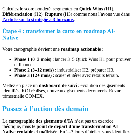
Calculez le score pondéré, segmentez en
Quick Wins
(H1),
Différenciation
(H2),
Rupture
(H3) comme nous l’avons vue dans
l’article sur la stratégie à 3 horizons
.
Étape 4 : transformer la carto en roadmap AI-
Native
Votre cartographie devient une
roadmap actionable
:
Phase 1 (0–3 mois)
: lancer 3–5 Quick Wins H1 pour prouver
et financer.
Phase 2 (3–12 mois)
: industrialiser H2, préparer H3.
Phase 3 (12+ mois)
: scaler et itérer avec retours terrain.
Mettez en place un
dashboard de suivi
: évolution des gisements
identifiés, ROI réalisés, nouveaux gisements découverts. Revue
trimestrielle COMEX.
Passez à l’action dès demain
La
cartographie des gisements d’IA
n’est pas un exercice
théorique, mais
le point de départ d’une transformation AI-
Native
rentable et maîtrisée
. En 2–3 jours d’atelier, vous identifiez