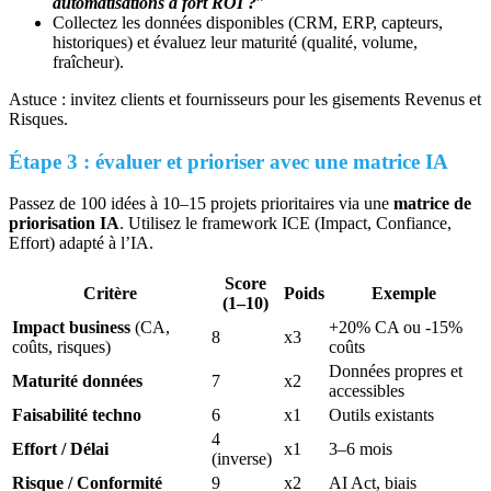
automatisations à fort ROI ?
”
Collectez les données disponibles (CRM, ERP, capteurs,
historiques) et évaluez leur maturité (qualité, volume,
fraîcheur).
Astuce : invitez clients et fournisseurs pour les gisements Revenus et
Risques.
Étape 3 : évaluer et prioriser avec une matrice IA
Passez de 100 idées à 10–15 projets prioritaires via une
matrice de
priorisation IA
. Utilisez le framework ICE (Impact, Confiance,
Effort) adapté à l’IA.
Score
Critère
Poids
Exemple
(1–10)
Impact business
(CA,
+20% CA ou -15%
8
x3
coûts, risques)
coûts
Données propres et
Maturité données
7
x2
accessibles
Faisabilité techno
6
x1
Outils existants
4
Effort / Délai
x1
3–6 mois
(inverse)
Risque / Conformité
9
x2
AI Act, biais