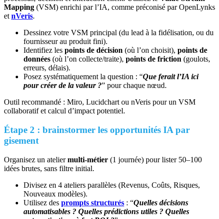
Mappin
g
(VSM) enrichi par l’IA, comme préconisé par OpenLynks
et
nVeris
.
Dessinez votre VSM principal (du lead à la fidélisation, ou du
fournisseur au produit fini).
Identifiez les
points de décision
(où l’on choisit),
points de
données
(où l’on collecte/traite),
points de friction
(goulots,
erreurs, délais).
Posez systématiquement la question : “
Que ferait l’IA ici
pour créer de la valeur ?
” pour chaque nœud.
Outil recommandé : Miro, Lucidchart ou nVeris pour un VSM
collaboratif et calcul d’impact potentiel.
Étape 2 : brainstormer les opportunités IA par
gisement
Organisez un atelier
multi‑métier
(1 journée) pour lister 50–100
idées brutes, sans filtre initial.
Divisez en 4 ateliers parallèles (Revenus, Coûts, Risques,
Nouveaux modèles).
Utilisez des
prompts structurés
: “
Quelles décisions
automatisables ? Quelles prédictions utiles ? Quelles