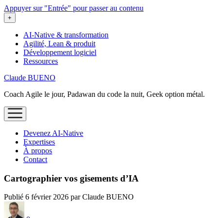
Appuyer sur "Entrée" pour passer au contenu
ouvrir
+
le
menu
AI-Native & transformation
Agilité, Lean & produit
Développement logiciel
Ressources
Claude BUENO
Coach Agile le jour, Padawan du code la nuit, Geek option métal.
ouvrir
le
menu
Devenez AI‑Native
Expertises
À propos
Contact
Cartographier vos gisements d’IA
Publié 6 février 2026 par Claude BUENO