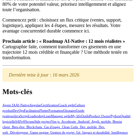
80% de votre potentiel valeur, priorisez intelligemment et alignez
toute l’organisation.
Commencez petit : choisissez un flux critique (ventes, support,
logistique), appliquez les 4 étapes, mesurez les résultats. Votre
avantage concurrentiel durable commence ici.
Prochain article : « Roadmap AI‑Native : 12 mois réalistes »
Cartographie faite, comment transformer ces gisements en une
trajectoire 12 mois crédible et finançable ? Une méthode testée en
transformation.
Dernière mise à jour : 16 mars 2026
Mots-clés
Agent IA
AI-Native
Angular
Certification
Coach agile
Culture
produit
DevOps
Facilitation
Flutter
Formation
Glossaire
Guide
pratique
JavaScript
Leadership
Lean
Manager agile
My life
Outils
Product Owner
Python
Qualité
logicielle
SAFe®
Scrum
Side project
Vue.js
_Accelerate
_Android
_Appli. mobile
_Besoin
client
_Bien-être
_Blockchain
_Cas d'usage
_Clean Code
_Dev. mobile
_Dev.
web
_Développeur
_Game engine
_Gestion de projet
_Git
_Impact et durabilité
_Intelligence