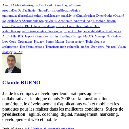
Agent IA
AI-Native
Angular
Certification
Coach agile
Culture
produit
DevOps
Facilitation
Flutter
Formation
Glossaire
Guide
pratique
JavaScript
Leadership
Lean
Manager agile
My life
Outils
Product Owner
Python
Qualité
logicielle
SAFe®
Scrum
Side project
Vue.js
_Accelerate
_Android
_Appli. mobile
_Besoin
client
_Bien-être
_Blockchain
_Cas d'usage
_Clean Code
_Dev. mobile
_Dev.
web
_Développeur
_Game engine
_Gestion de projet
_Git
_Impact et durabilité
_Intelligence
Artificielle
_iOS
_Jetpack Compose
_Kotlin
_Leading Change
_MacOS
_Meetup
_No Code et
Low Code
_Opérations
_Privacy
_Scrum Master
_Sprint review
_Technologie et
architecture
_Test d'applications
_Transformation culturelle
_unFix
_User story
_Vie pro
_Vision
stratégique
_XP
Claude BUENO
J’aide les équipes à développer leurs pratiques agiles et
collaboratives. Je blogue depuis 2008 sur la transformation
numérique, le développement d'applications web et mobile et les
pratiques pour les réaliser dans les meilleures conditions.
Sujets de
prédilection
: agilité, coaching, digital, management, marketing,
développement web et mobile