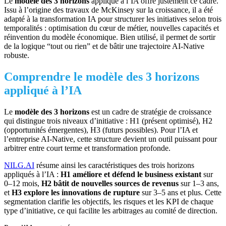
Le
modèle des 3 horizons
appliqué à l’IA offre justement ce cadre.
Issu à l’origine des travaux de McKinsey sur la croissance, il a été
adapté à la transformation IA pour structurer les initiatives selon trois
temporalités : optimisation du cœur de métier, nouvelles capacités et
réinvention du modèle économique. Bien utilisé, il permet de sortir
de la logique “tout ou rien” et de bâtir une trajectoire AI‑Native
robuste.
Comprendre le modèle des 3 horizons
appliqué à l’IA
Le
modèle des 3 horizons
est un cadre de stratégie de croissance
qui distingue trois niveaux d’initiative : H1 (présent optimisé), H2
(opportunités émergentes), H3 (futurs possibles). Pour l’IA et
l’entreprise AI‑Native, cette structure devient un outil puissant pour
arbitrer entre court terme et transformation profonde.
NILG.AI
résume ainsi les caractéristiques des trois horizons
appliqués à l’IA :
H1 améliore et défend le business existant
sur
0–12 mois,
H2 bâtit de nouvelles sources de revenus
sur 1–3 ans,
et
H3 explore les innovations de rupture
sur 3–5 ans et plus. Cette
segmentation clarifie les objectifs, les risques et les KPI de chaque
type d’initiative, ce qui facilite les arbitrages au comité de direction.