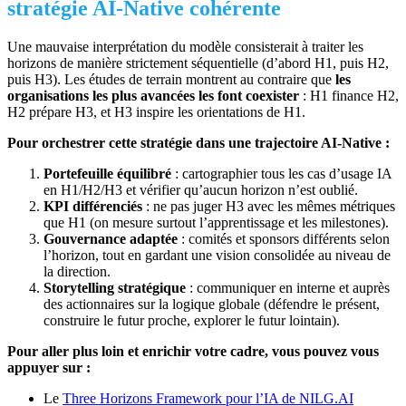
stratégie AI‑Native cohérente
Une mauvaise interprétation du modèle consisterait à traiter les
horizons de manière strictement séquentielle (d’abord H1, puis H2,
puis H3). Les études de terrain montrent au contraire que
les
organisations les plus avancées les font coexister
: H1 finance H2,
H2 prépare H3, et H3 inspire les orientations de H1.
Pour orchestrer cette stratégie dans une trajectoire AI‑Native :
Portefeuille équilibré
: cartographier tous les cas d’usage IA
en H1/H2/H3 et vérifier qu’aucun horizon n’est oublié.
KPI différenciés
: ne pas juger H3 avec les mêmes métriques
que H1 (on mesure surtout l’apprentissage et les milestones).
Gouvernance adaptée
: comités et sponsors différents selon
l’horizon, tout en gardant une vision consolidée au niveau de
la direction.
Storytelling stratégique
: communiquer en interne et auprès
des actionnaires sur la logique globale (défendre le présent,
construire le futur proche, explorer le futur lointain).
Pour aller plus loin et enrichir votre cadre, vous pouvez vous
appuyer sur :
Le
Three Horizons Framework pour l’IA de NILG.AI