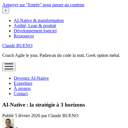
Appuyer sur "Entrée" pour passer au contenu
ouvrir
+
le
menu
AI-Native & transformation
Agilité, Lean & produit
Développement logiciel
Ressources
Claude BUENO
Coach Agile le jour, Padawan du code la nuit, Geek option métal.
ouvrir
le
menu
Devenez AI‑Native
Expertises
À propos
Contact
AI‑Native : la stratégie à 3 horizons
Publié 5 février 2026 par Claude BUENO