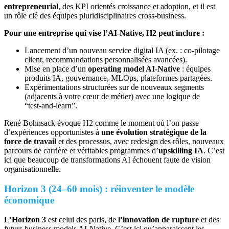
entrepreneurial
, des KPI orientés croissance et adoption, et il est
un rôle clé des équipes pluridisciplinaires cross‑business.
Pour une entreprise qui vise l’AI‑Native, H2 peut inclure :
Lancement d’un nouveau service digital IA (ex. : co‑pilotage
client, recommandations personnalisées avancées).
Mise en place d’un
operating model AI‑Native
: équipes
produits IA, gouvernance, MLOps, plateformes partagées.
Expérimentations structurées sur de nouveaux segments
(adjacents à votre cœur de métier) avec une logique de
“test‑and‑learn”.
René Bohnsack évoque H2 comme le moment où l’on passe
d’expériences opportunistes à
une évolution stratégique de la
force de travail
et des processus, avec redesign des rôles, nouveaux
parcours de carrière et véritables programmes d’
upskilling IA
. C’est
ici que beaucoup de transformations AI échouent faute de vision
organisationnelle.
Horizon 3 (24–60 mois) : réinventer le modèle
économique
L’Horizon 3
est celui des paris, de
l’innovation de rupture
et des
futurs business models AI‑Native. C’est ici qu’apparaissent les