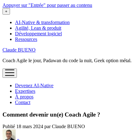
Appuyer sur "Entrée" pour passer au contenu
ouvrir
+
le
menu
AI-Native & transformation
Agilité, Lean & produit
Développement logiciel
Ressources
Claude BUENO
Coach Agile le jour, Padawan du code la nuit, Geek option métal.
ouvrir
le
menu
Devenez AI‑Native
Expertises
À propos
Contact
Comment devenir un(e) Coach Agile ?
Publié 18 mars 2024 par Claude BUENO