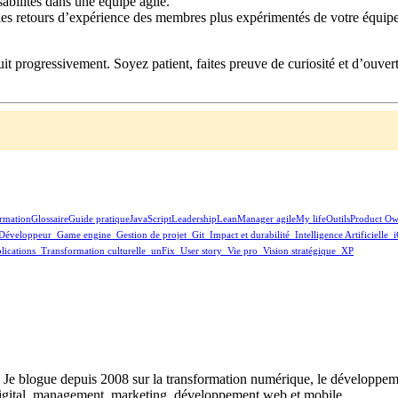
abilités dans une équipe agile.
r les retours d’expérience des membres plus expérimentés de votre équipe
truit progressivement. Soyez patient, faites preuve de curiosité et d’ouv
rmation
Glossaire
Guide pratique
JavaScript
Leadership
Lean
Manager agile
My life
Outils
Product Ow
Développeur
_Game engine
_Gestion de projet
_Git
_Impact et durabilité
_Intelligence Artificielle
_
lications
_Transformation culturelle
_unFix
_User story
_Vie pro
_Vision stratégique
_XP
s. Je blogue depuis 2008 sur la transformation numérique, le développeme
 digital, management, marketing, développement web et mobile