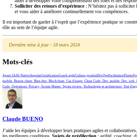
aider à développer votre compréhension des rôles et des respons
Solliciter des retours d’expérience
: N’hésitez pas à sollicite
et vous aider à améliorer continuellement vos compétences.
Il est important de garder à l’esprit que l’expérience pratique se cons
rôle au sein de l’équipe agile.
Dernière mise à jour : 18 mars 2024
Mots-clés
Agent IA
AI-Native
Angular
Certification
Coach agile
Culture produit
DevOps
Facilitation
Flutter
Fo
mobile
_Besoin client
_Bien-être
_Blockchain
_Cas d'usage
_Clean Code
_Dev. mobile
_Dev. web
_
Code
_Opérations
_Privacy
_Scrum Master
_Sprint review
_Technologie et architecture
_Test d'app
Claude BUENO
J’aide les équipes à développer leurs pratiques agiles et collaborative
les meilleures conditions.
Sujets de prédilection
: agilité, coaching,