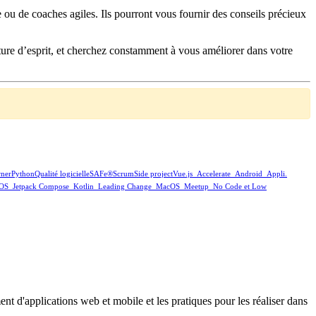
 ou de coaches agiles. Ils pourront vous fournir des conseils précieux
erture d’esprit, et cherchez constamment à vous améliorer dans votre
ner
Python
Qualité logicielle
SAFe®
Scrum
Side project
Vue.js
_Accelerate
_Android
_Appli.
iOS
_Jetpack Compose
_Kotlin
_Leading Change
_MacOS
_Meetup
_No Code et Low
nt d'applications web et mobile et les pratiques pour les réaliser dans