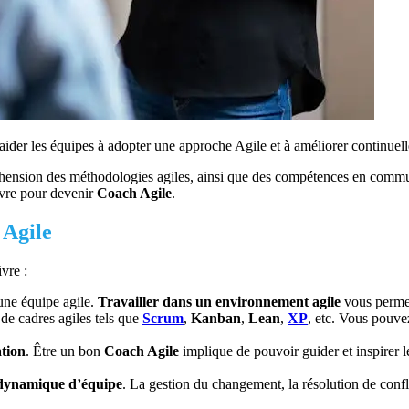
aider les équipes à adopter une approche Agile et à améliorer continuell
éhension des méthodologies agiles, ainsi que des compétences en commun
uivre pour devenir
Coach Agile
.
 Agile
vre :
une équipe agile.
Travailler dans un environnement agile
vous permet
de cadres agiles tels que
Scrum
,
Kanban
,
Lean
,
XP
, etc. Vous pouvez
ation
. Être un bon
Coach Agile
implique de pouvoir guider et inspirer les
a dynamique d’équipe
. La gestion du changement, la résolution de conf