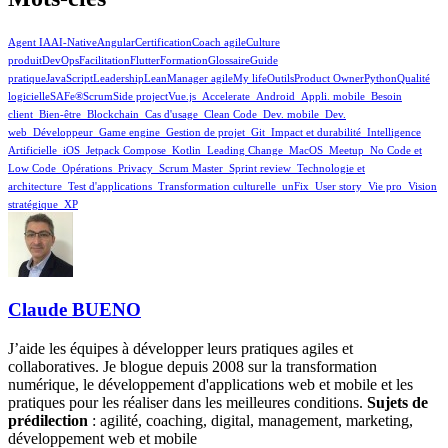
Agent IA
AI-Native
Angular
Certification
Coach agile
Culture
produit
DevOps
Facilitation
Flutter
Formation
Glossaire
Guide
pratique
JavaScript
Leadership
Lean
Manager agile
My life
Outils
Product Owner
Python
Qualité
logicielle
SAFe®
Scrum
Side project
Vue.js
_Accelerate
_Android
_Appli. mobile
_Besoin
client
_Bien-être
_Blockchain
_Cas d'usage
_Clean Code
_Dev. mobile
_Dev.
web
_Développeur
_Game engine
_Gestion de projet
_Git
_Impact et durabilité
_Intelligence
Artificielle
_iOS
_Jetpack Compose
_Kotlin
_Leading Change
_MacOS
_Meetup
_No Code et
Low Code
_Opérations
_Privacy
_Scrum Master
_Sprint review
_Technologie et
architecture
_Test d'applications
_Transformation culturelle
_unFix
_User story
_Vie pro
_Vision
stratégique
_XP
Claude BUENO
J’aide les équipes à développer leurs pratiques agiles et
collaboratives. Je blogue depuis 2008 sur la transformation
numérique, le développement d'applications web et mobile et les
pratiques pour les réaliser dans les meilleures conditions.
Sujets de
prédilection
: agilité, coaching, digital, management, marketing,
développement web et mobile