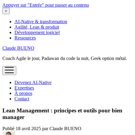
Appuyer sur "Entrée" pour passer au contenu
ouvrir
+
le
menu
AI-Native & transformation
Agilité, Lean & produit
Développement logiciel
Ressources
Claude BUENO
Coach Agile le jour, Padawan du code la nuit, Geek option métal.
ouvrir
le
menu
Devenez AI‑Native
Expertises
À propos
Contact
Lean Management : principes et outils pour bien
manager
Publié 18 avril 2025 par Claude BUENO