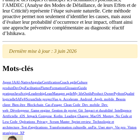
l’AMDEC (Analyse des Modes de Défaillance, de leurs Effets et de
leur Criticité) représente l’étape suivante naturelle. Cette méthode
proactive permet non seulement d’identifier les causes, mais aussi
d’évaluer leur probabilité d’occurrence et leur impact, offrant ainsi
une approche préventive complémentaire au diagnostic réactif
d’Ishikawa.
Dernière mise à jour : 3 juin 2026
Mots-clés
Agent IA
AI-Native
Angular
Certification
Coach agile
Culture
produit
DevOps
Facilitation
Flutter
Formation
Glossaire
Guide
pratique
JavaScript
Leadership
Lean
Manager agile
My life
Outils
Product Owner
Python
Qualité
logicielle
SAFe®
Scrum
Side project
Vue.js
_Accelerate
_Android
_Appli. mobile
_Besoin
client
_Bien-être
_Blockchain
_Cas d'usage
_Clean Code
_Dev. mobile
_Dev.
web
_Développeur
_Game engine
_Gestion de projet
_Git
_Impact et durabilité
_Intelligence
Artificielle
_iOS
_Jetpack Compose
_Kotlin
_Leading Change
_MacOS
_Meetup
_No Code et
Low Code
_Opérations
_Privacy
_Scrum Master
_Sprint review
_Technologie et
architecture
_Test d'applications
_Transformation culturelle
_unFix
_User story
_Vie pro
_Vision
stratégique
_XP