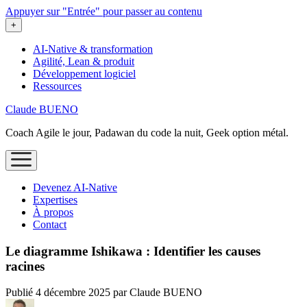
Appuyer sur "Entrée" pour passer au contenu
ouvrir
+
le
menu
AI-Native & transformation
Agilité, Lean & produit
Développement logiciel
Ressources
Claude BUENO
Coach Agile le jour, Padawan du code la nuit, Geek option métal.
ouvrir
le
menu
Devenez AI‑Native
Expertises
À propos
Contact
Le diagramme Ishikawa : Identifier les causes
racines
Publié 4 décembre 2025 par Claude BUENO