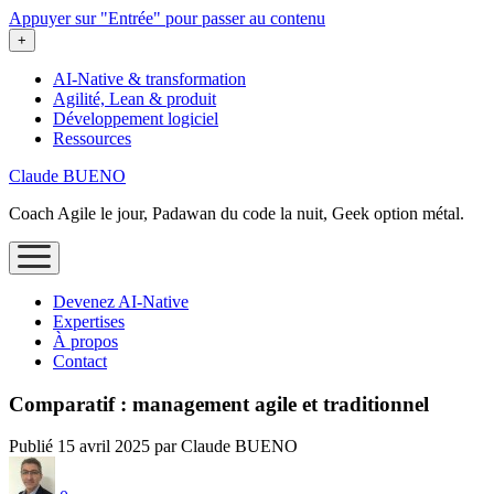
Appuyer sur "Entrée" pour passer au contenu
ouvrir
+
le
menu
AI-Native & transformation
Agilité, Lean & produit
Développement logiciel
Ressources
Claude BUENO
Coach Agile le jour, Padawan du code la nuit, Geek option métal.
ouvrir
le
menu
Devenez AI‑Native
Expertises
À propos
Contact
Comparatif : management agile et traditionnel
Publié 15 avril 2025 par Claude BUENO