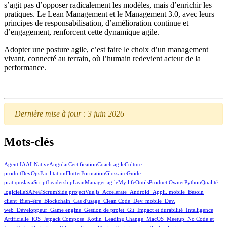
s’agit pas d’opposer radicalement les modèles, mais d’enrichir les
pratiques. Le Lean Management et le Management 3.0, avec leurs
principes de responsabilisation, d’amélioration continue et
d’engagement, renforcent cette dynamique agile.
Adopter une posture agile, c’est faire le choix d’un management
vivant, connecté au terrain, où l’humain redevient acteur de la
performance.
Dernière mise à jour : 3 juin 2026
Mots-clés
Agent IA
AI-Native
Angular
Certification
Coach agile
Culture
produit
DevOps
Facilitation
Flutter
Formation
Glossaire
Guide
pratique
JavaScript
Leadership
Lean
Manager agile
My life
Outils
Product Owner
Python
Qualité
logicielle
SAFe®
Scrum
Side project
Vue.js
_Accelerate
_Android
_Appli. mobile
_Besoin
client
_Bien-être
_Blockchain
_Cas d'usage
_Clean Code
_Dev. mobile
_Dev.
web
_Développeur
_Game engine
_Gestion de projet
_Git
_Impact et durabilité
_Intelligence
Artificielle
_iOS
_Jetpack Compose
_Kotlin
_Leading Change
_MacOS
_Meetup
_No Code et