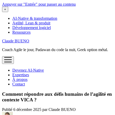
Appuyer sur "Entrée" pour passer au contenu
ouvrir
+
le
menu
AI-Native & transformation
Agilité, Lean & produit
Développement logiciel
Ressources
Claude BUENO
Coach Agile le jour, Padawan du code la nuit, Geek option métal.
ouvrir
le
menu
Devenez AI‑Native
Expertises
À propos
Contact
Comment répondre aux défis humains de l’agilité en
contexte VICA ?
Publié 6 décembre 2025 par Claude BUENO