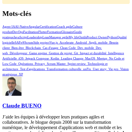
Mots-clés
Agent IA
AI-Native
Angular
Certification
Coach agile
Culture
produit
DevOps
Facilitation
Flutter
Formation
Glossaire
Guide
pratique
JavaScript
Leadership
Lean
Manager agile
My life
Outils
Product Owner
Python
Qualité
logicielle
SAFe®
Scrum
Side project
Vue.js
_Accelerate
_Android
_Appli. mobile
_Besoin
client
_Bien-être
_Blockchain
_Cas d'usage
_Clean Code
_Dev. mobile
_Dev.
web
_Développeur
_Game engine
_Gestion de projet
_Git
_Impact et durabilité
_Intelligence
Artificielle
_iOS
_Jetpack Compose
_Kotlin
_Leading Change
_MacOS
_Meetup
_No Code et
Low Code
_Opérations
_Privacy
_Scrum Master
_Sprint review
_Technologie et
architecture
_Test d'applications
_Transformation culturelle
_unFix
_User story
_Vie pro
_Vision
stratégique
_XP
Claude BUENO
J’aide les équipes à développer leurs pratiques agiles et
collaboratives. Je blogue depuis 2008 sur la transformation
numérique, le développement d'applications web et mobile et les