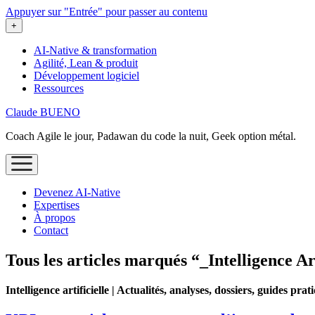
Appuyer sur "Entrée" pour passer au contenu
ouvrir
+
le
menu
AI-Native & transformation
Agilité, Lean & produit
Développement logiciel
Ressources
Claude BUENO
Coach Agile le jour, Padawan du code la nuit, Geek option métal.
ouvrir
le
menu
Devenez AI‑Native
Expertises
À propos
Contact
Tous les articles marqués “_Intelligence Art
Intelligence artificielle | Actualités, analyses, dossiers, guides prat